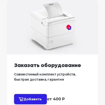
Обучить сотрудников
Проверенные практики 
автоматизации общепита, 
инструкции по управлению системой
от 300 Р
Добавить