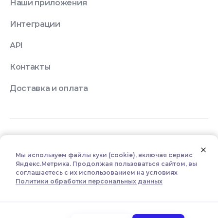
Наши приложения
Интеграции
API
Контакты
Доставка и оплата
© 2026 Quick Resto
Мы используем файлы куки (cookie), включая сервис
Яндекс.Метрика. Продолжая пользоваться сайтом, вы
Лицензионное соглашение
соглашаетесь с их использованием на условиях
Политики обработки персональных данных
Политика конфиденциальности
Настроить использование куки (cookie)