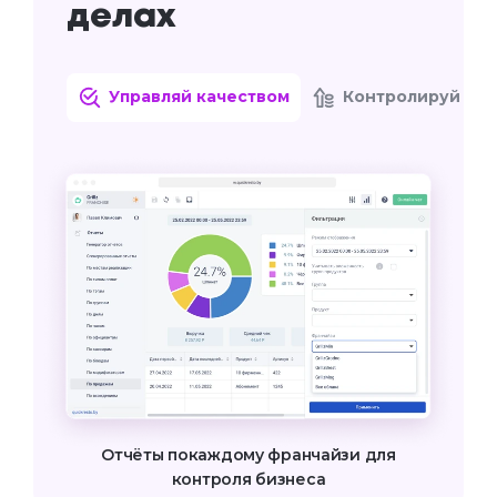
делах
Управляй качеством
Контролируй це
Доступ к аналитике через мобильное
Отчёты покаждому франчайзи для
приложение
Гибкая политика цен для каждого
контроля бизнеса